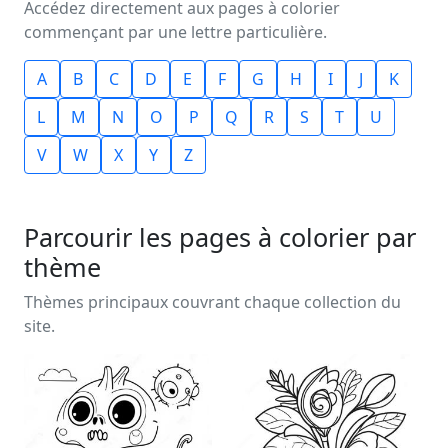
Accédez directement aux pages à colorier
commençant par une lettre particulière.
A
B
C
D
E
F
G
H
I
J
K
L
M
N
O
P
Q
R
S
T
U
V
W
X
Y
Z
Parcourir les pages à colorier par
thème
Thèmes principaux couvrant chaque collection du
site.