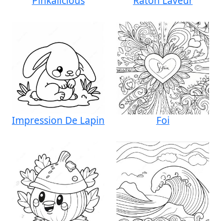
Pinkalicious
Raton Laveur
Impression De Lapin
Foi