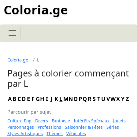
Coloria.ge
Coloria.ge
L
Pages à colorier commençant
par L
A
B
C
D
E
F
G
H
I
J
K
L
M
N
O
P
Q
R
S
T
U
V
W
X
Y
Z
Parcourir par sujet
Culture Pop
Divers
Fantaisie
Intérêts Spéciaux
Jouets
Personnages
Professions
Saisonnier & Fêtes
Séries
Styles Artistiques
Thèmes
Véhicules