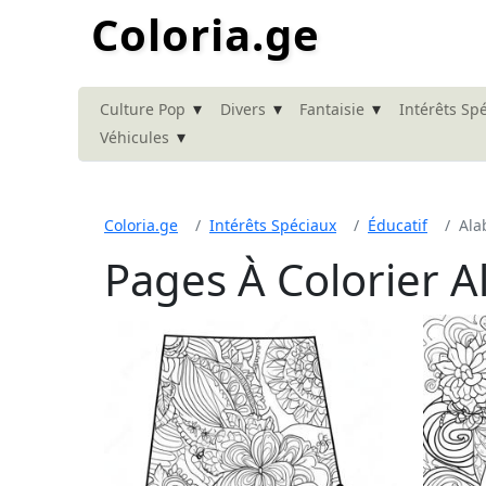
Coloria.ge
▾
▾
▾
Culture Pop
Divers
Fantaisie
Intérêts Sp
▾
Véhicules
Coloria.ge
Intérêts Spéciaux
Éducatif
Al
Pages À Colorier 