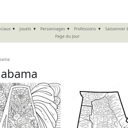
▾
▾
▾
▾
éciaux
Jouets
Personnages
Professions
Saisonnier 
Page du Jour
abama
Alabama