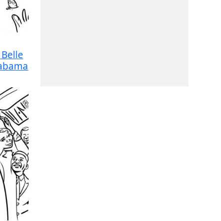
Belle
labama