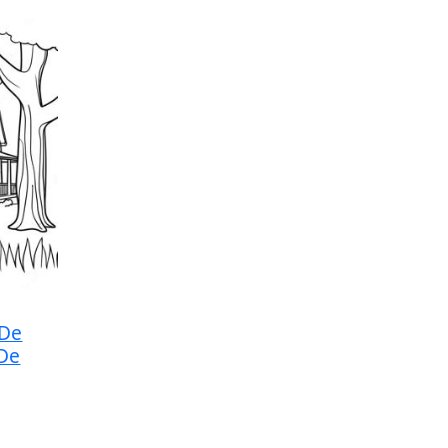
 De
De