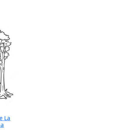
e La
ma