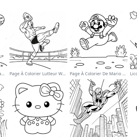
Mignon Astronaute Flottant Dans L'espace Page À Colorier
Page À Colorier Lutteur Wwe Sautant Sur Un Adversaire
Page À Colorier De Mario Sautant Par-Dessus Des Goombas