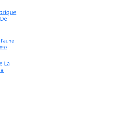
orique
 De
e La
ma