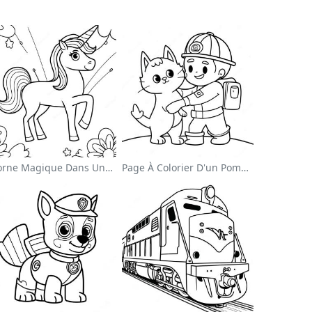
Licorne Magique Dans Une Page À Colorier Arc-En-Ciel
Page À Colorier D'un Pompier Courageux Sauvant Un Chat