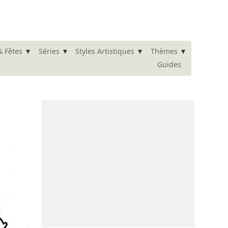
▾
▾
▾
▾
& Fêtes
Séries
Styles Artistiques
Thèmes
Guides