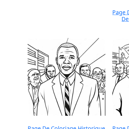
Page 
De
Page De Coloriage Historique
Page 