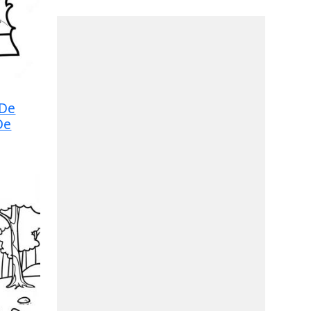
 De
De