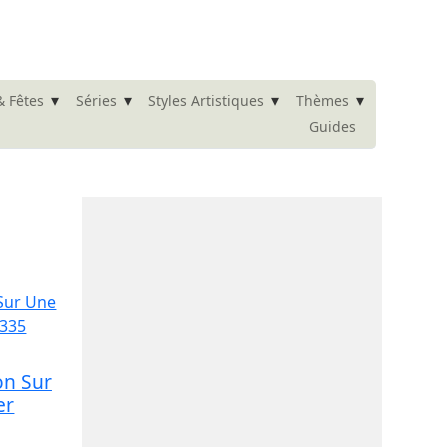
▾
▾
▾
▾
& Fêtes
Séries
Styles Artistiques
Thèmes
Guides
on Sur
er