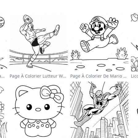
Mignon Astronaute Flottant Dans L'espace Page À Colorier
Page À Colorier Lutteur Wwe Sautant Sur Un Adversaire
Page À Colorier De Mario Sautant Par-Dessus Des Goombas