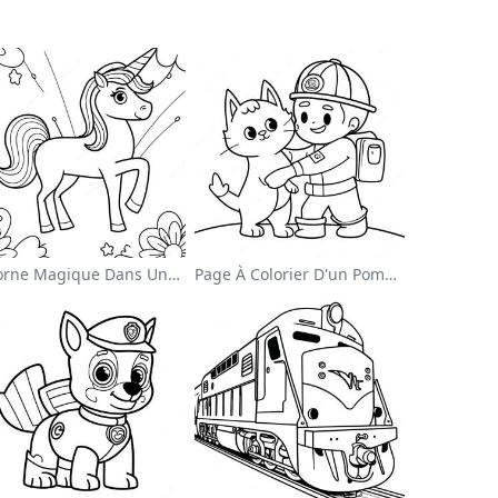
Licorne Magique Dans Une Page À Colorier Arc-En-Ciel
Page À Colorier D'un Pompier Courageux Sauvant Un Chat