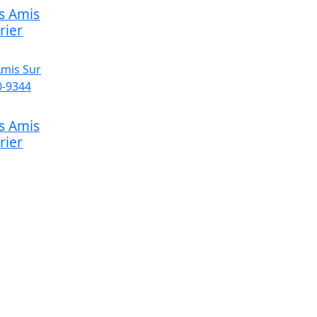
s Amis
rier
s Amis
rier