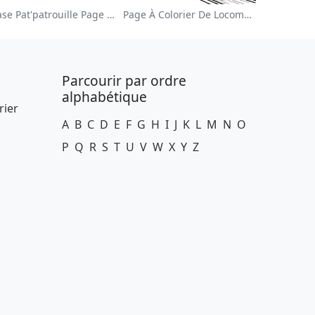
Chase Pat'patrouille Page À Colorier
Page À Colorier De Locomotive Colorée
Parcourir par ordre
alphabétique
rier
A
B
C
D
E
F
G
H
I
J
K
L
M
N
O
P
Q
R
S
T
U
V
W
X
Y
Z