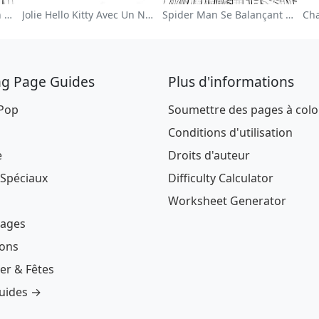
Page À Colorier De Jardin De Fleurs Colorées
Jolie Hello Kitty Avec Un Nœud Page À Colorier
Spider Man Se Balançant À Travers La Ville Page À Colorier
ng Page Guides
Plus d'informations
 Pop
Soumettre des pages à colo
Conditions d'utilisation
e
Droits d'auteur
 Spéciaux
Difficulty Calculator
Worksheet Generator
ages
ions
er & Fêtes
guides →