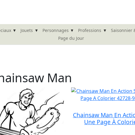
▾
▾
▾
▾
éciaux
Jouets
Personnages
Professions
Saisonnier 
Page du Jour
Chainsaw Man
Chainsaw Man En Acti
Une Page À Colori