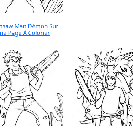
insaw Man Démon Sur
ne Page À Colorier