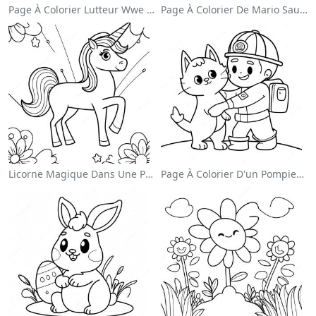
Page À Colorier Lutteur Wwe Sautant Sur Un Adversaire
Page À Colorier De Mario Sautant Par-Dessus Des Goombas
Licorne Magique Dans Une Page À Colorier Arc-En-Ciel
Page À Colorier D'un Pompier Courageux Sauvant Un Chat