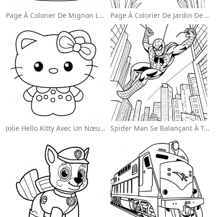
Page À Colorier De Mignon Lapin De Pâques
Page À Colorier De Jardin De Fleurs Colorées
Jolie Hello Kitty Avec Un Nœud Page À Colorier
Spider Man Se Balançant À Travers La Ville Page À Colorier