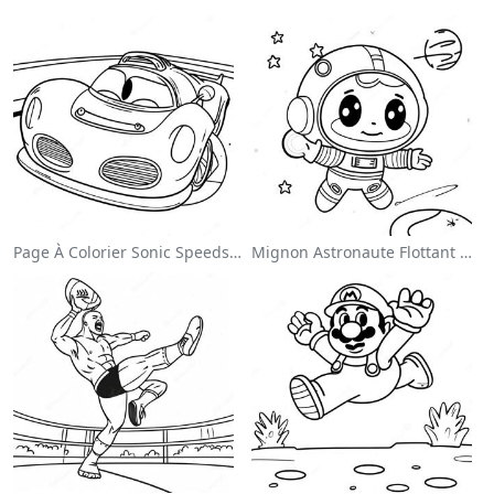
Page À Colorier Sonic Speedster
Mignon Astronaute Flottant Dans L'espace Page À Colorier