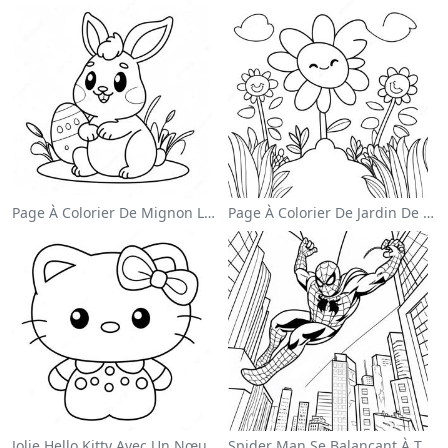
Page À Colorier De Mignon Lapin De Pâques
Page À Colorier De Jardin De Fleurs Colorées
Jolie Hello Kitty Avec Un Nœud Page À Colorier
Spider Man Se Balançant À Travers La Ville Page À Colorier