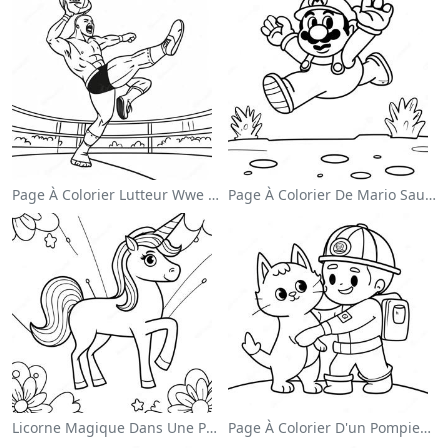
Page À Colorier Lutteur Wwe Sautant Sur Un Adversaire
Page À Colorier De Mario Sautant Par-Dessus Des Goombas
Licorne Magique Dans Une Page À Colorier Arc-En-Ciel
Page À Colorier D'un Pompier Courageux Sauvant Un Chat