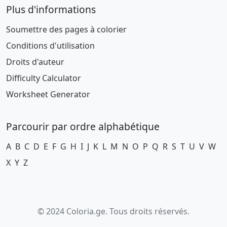
Plus d'informations
Soumettre des pages à colorier
Conditions d'utilisation
Droits d'auteur
Difficulty Calculator
Worksheet Generator
Parcourir par ordre alphabétique
A
B
C
D
E
F
G
H
I
J
K
L
M
N
O
P
Q
R
S
T
U
V
W
X
Y
Z
© 2024 Coloria.ge. Tous droits réservés.